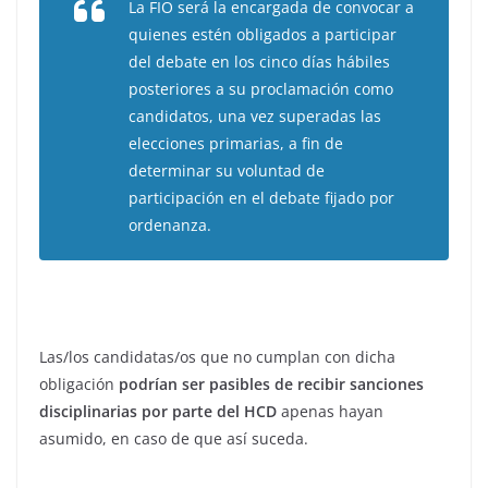
La FIO será la encargada de convocar a
quienes estén obligados a participar
del debate en los cinco días hábiles
posteriores a su proclamación como
candidatos, una vez superadas las
elecciones primarias, a fin de
determinar su voluntad de
participación en el debate fijado por
ordenanza.
Las/los candidatas/os que no cumplan con dicha
obligación
podrían ser pasibles de recibir sanciones
disciplinarias por parte del HCD
apenas hayan
asumido, en caso de que así suceda.