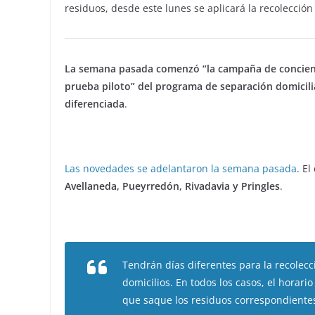
residuos, desde este lunes se aplicará la recolección
La semana pasada comenzó “la campaña de concienti
prueba piloto” del programa de separación domicilia
diferenciada
.
Las novedades se adelantaron la semana pasada
. E
Avellaneda, Pueyrredón, Rivadavia y Pringles
.
Tendrán días diferentes para la recolecc
domicilios. En todos los casos, el horari
que saque los residuos correspondientes