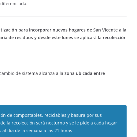
 diferenciada.
zación para incorporar nuevos hogares de San Vicente a la
ria de residuos y desde este lunes se aplicará la recolección
l cambio de sistema alcanza a la
zona ubicada entre
ión de compostables, reciclables y basura por sus
o de la recolección será nocturno y se le pide a cada hogar
 al día de la semana a las 21 horas