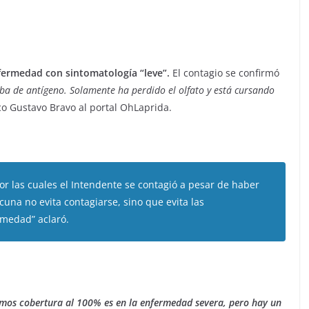
fermedad con sintomatología “leve”.
El contagio se confirmó
eba de antígeno. Solamente ha perdido el olfato y está cursando
o Gustavo Bravo al portal OhLaprida.
por las cuales el Intendente se contagió a pesar de haber
acuna no evita contagiarse, sino que evita las
rmedad” aclaró.
emos cobertura al 100% es en la enfermedad severa, pero hay un